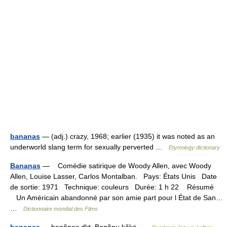
bananas
— (adj.) crazy, 1968; earlier (1935) it was noted as an
underworld slang term for sexually perverted …
Etymology dictionary
Bananas
— Comédie satirique de Woody Allen, avec Woody
Allen, Louise Lasser, Carlos Montalban. Pays: États Unis Date
de sortie: 1971 Technique: couleurs Durée: 1 h 22 Résumé
Un Américain abandonné par son amie part pour l État de San…
…
Dictionnaire mondial des Films