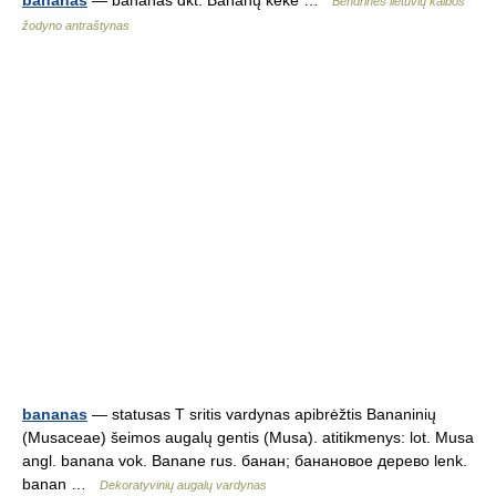
bananas
— banãnas dkt. Banãnų kẽkė …
Bendrinės lietuvių kalbos
žodyno antraštynas
bananas
— statusas T sritis vardynas apibrėžtis Bananinių
(Musaceae) šeimos augalų gentis (Musa). atitikmenys: lot. Musa
angl. banana vok. Banane rus. банан; банановое дерево lenk.
banan …
Dekoratyvinių augalų vardynas