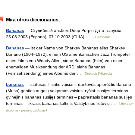
Mira otros diccionarios:
Bananas
— Студийный альбом Deep Purple Дата выпуска
25.08.2003 (Европа), 07.10.2003 (США) …
Википедия
Bananas
— ist der Name von Sharkey Bananas alias Sharkey
Bonano (1904–1972), einem US amerikanischen Jazz Trompeter
eines Films von Woody Allen, siehe Bananas (Film) von einer
ehemaligen Musiksendung der ARD, siehe Bananas
(Fernsehsendung) eines Albums der …
Deutsch Wikipedia
bananas
— statusas T sritis vaisiai ir daržovės apibrėžtis Banano
(Musa) genties augalų valgomas vaisius. ryšiai: susijęs terminas –
gvinėjinis bananas susijęs terminas – paprastasis bananas susijęs
terminas – tikrasis bananas šaltinis Valstybinės lietuvių …
Lithuanian
dictionary (lietuvių žodynas)