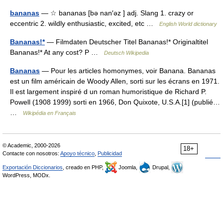
bananas
— ☆ bananas [bə nan′əz ] adj. Slang 1. crazy or
eccentric 2. wildly enthusiastic, excited, etc …
English World dictionary
Bananas!*
— Filmdaten Deutscher Titel Bananas!* Originaltitel
Bananas!* At any cost? P …
Deutsch Wikipedia
Bananas
— Pour les articles homonymes, voir Banana. Bananas
est un film américain de Woody Allen, sorti sur les écrans en 1971.
Il est largement inspiré d un roman humoristique de Richard P.
Powell (1908 1999) sorti en 1966, Don Quixote, U.S.A.[1] (publié…
…
Wikipédia en Français
© Academic, 2000-2026
18+
Contacte con nosotros:
Apoyo técnico
,
Publicidad
Exportación Diccionarios
, creado en PHP,
Joomla,
Drupal,
WordPress, MODx.