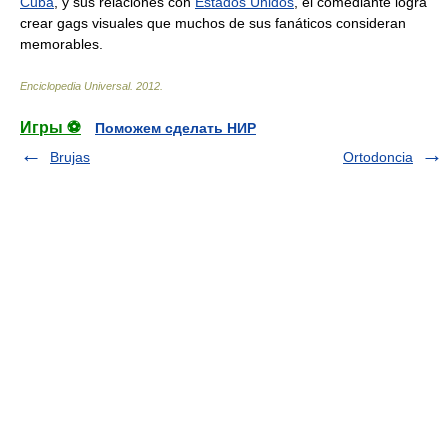
Cuba
, y sus relaciones con
Estados Unidos
, el comediante logra
crear gags visuales que muchos de sus fanáticos consideran
memorables.
Enciclopedia Universal
.
2012
.
Игры ⚽
Поможем сделать НИР
Brujas
Ortodoncia