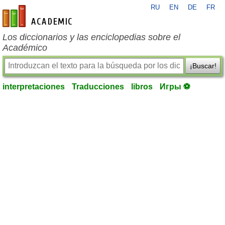
RU
EN
DE
FR
es-academic.com
Los diccionarios y las enciclopedias sobre el
Académico
¡Buscar!
interpretaciones
Traducciones
libros
Игры ⚽